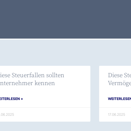
iese Steuerfallen sollten
Diese St
nternehmer kennen
Vermöge
ITERLESEN »
WEITERLESE
.06.2025
17.06.2025