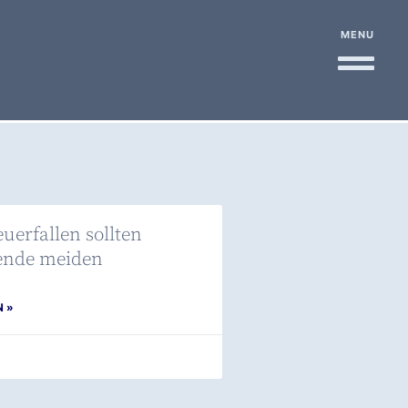
MENU
euerfallen sollten
nde meiden
N »